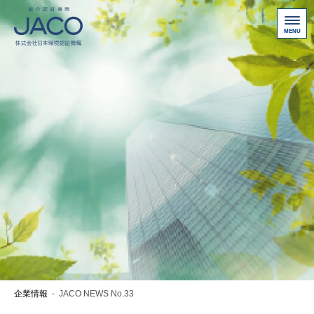
総合認証機関JACO 認証サイト
サービス案内
新規認証取得のお客様
他機関から切り替えたいお客様
ご利用にあたって
お問い合わせ
お客様専用ページ
アクセス
ニュース一覧
企業情報
-
JACO NEWS No.33
個人情報保護方針