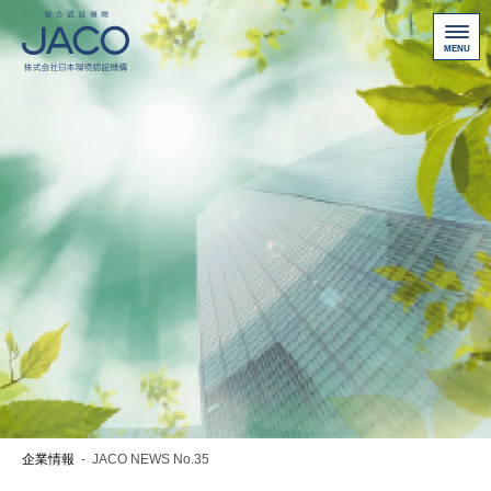
総合認証機関JACO 認証サイト
サービス案内
新規認証取得のお客様
他機関から切り替えたいお客様
ご利用にあたって
お問い合わせ
お客様専用ページ
アクセス
ニュース一覧
企業情報
-
JACO NEWS No.35
個人情報保護方針