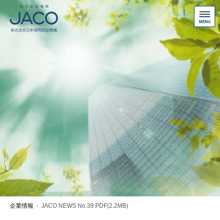
総合認証機関JACO 認証サイト
サービス案内
新規認証取得のお客様
他機関から切り替えたいお客様
ご利用にあたって
お問い合わせ
お客様専用ページ
アクセス
ニュース一覧
企業情報
-
JACO NEWS No.39 PDF(2.2MB)
個人情報保護方針