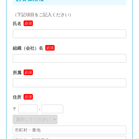
Analytics
を利用しています。Google Analyticsが収集したユー
食品安全マネジメント
ザ情報の利用目的については
Google Analytics利用規約
をご覧
（下記項目をご記入ください）
ください。
FSSC Development Program
クッキーについて
氏名
必須
当サイトでは、クッキーを使用しています。
統合審査
クッキーは、利用者がサイトにアクセスした際に、サイトの
サーバと利用者のブラウザとの間でやり取りされ、利用者の
組織（会社）名
必須
コンピュータに保存されます。
総合認証機関JACO セミナーサイト
利用者はブラウザ設定から、クッキーの無効化を選択するこ
とで、アクセスログの収集を拒否することができます。
セミナーニュース
ブラウザの設定方法は、各ブラウザのヘルプページ又は製造
所属
必須
元へお問い合わせください。
セミナーのご案内
ISO 14001 / ISO 9001規格改訂
(ISO 14001/9001 改訂)
環境セミナー
(ISO 14001)
住所
必須
品質セミナー
(ISO 9001)
〒
-
情報セキュリティセミナー
(ISO/IEC 27001)
労働安全衛生セミナー
(ISO 45001)
４．利用及び提供の制限
食品安全セミナー
(ISO 22000)
(FSSC 22000)
当社では、当サイトで収集した情報について、法令に基づく
アセットセミナー
(ISO 55001)