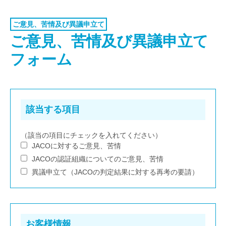
認証お見積り
スなど利用者情報について収集を行います。
OPINIONS COMPLAINTS
当サイトでは、インターネットドメイン名、IPアドレス、当
環境マネジメント
ご意見、苦情及び異議申立て
サイトの閲覧等の情報を自動的に収集します。また、当サイ
APPEALS
ご意見、苦情及び異議申立て
品質マネジメント
トの提供するページには、一部クッキー（サーバ側で利用者
を識別するために、サーバから利用者のブラウザに送信さ
フォーム
労働安全衛生マネジメント
れ、利用者のコンピュータに蓄積される情報）を使用して利
用者の情報を収集しています。
情報セキュリティマネジメント
ISMSクラウド
セキュリティ
該当する項目
ISMS-PIMS
ITサービスマネジメント
（該当の項目にチェックを入れてください）
３．利用目的
JACOに対するご意見、苦情
事業継続マネジメント
前項にて収集した情報は、当サイトが提供するサービスを円
JACOの認証組織についてのご意見、苦情
滑に運営するための参考として利用します。
アセットマネジメント
異議申立て（JACOの判定結果に対する再考の要請）
収集したお問合せ、お見積り、セミナー受講のお申し込みで
ファシリティマネジメント
収集した利用者情報については、利用者本人への返信のため
に使用します。また収集した利用者情報をセミナー業務運用
道路交通安全マネジメント
の目的で当社外へ再委託することがあります。
当サイトでは、サイトの利用状況を把握するために
Google
サステナビリティ
お客様情報
検証・監査