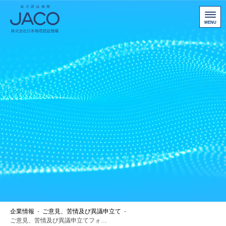
１．基本的考え方
ホームページ（https://www.jaco.co.jp/及びそのサブドメイン
総合認証機関JACO 認証サイト
のウェブサイト）（以下、「当サイト」という。）において
提供するサービス（ホームページによる情報提供、配信サー
サービス案内
ビス、各種ご意見の受付等）の円滑な運営に必要な範囲で、
当サイトを利用される皆様の情報を収集しています。収集し
新規認証取得のお客様
た情報は利用目的の範囲内で適切に取り扱います。
他機関から切り替えたいお客様
株式会社日本環境認証機構（以下「当社」という）は、当社
要員ならび業務委託者に対して、個人情報保護法、関連法令
ご利用にあたって
および当社における情報保護の規定を順守させます。
お問い合わせ
お客様専用ページ
アクセス
２．収集する情報の範囲
ニュース一覧
企業情報
-
ご意見、苦情及び異議申立て
-
個人情報保護方針
当サイトへのお問合せ、お見積り、セミナー受講のお申込み
ご意見、苦情及び異議申立てフォーム
にあたり、氏名、住所、電話番号、FAX番号、メールアドレ