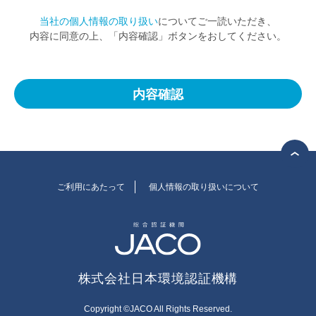
当社の個人情報の取り扱い
についてご一読いただき、
オンデマンドセミナーサンプルビデオ
内容に同意の上、「内容確認」ボタンをおしてください。
総合認証機関JACO コーポレートサイト
会社概要
社長ご挨拶
基本姿勢
会社案内・刊行物
ご利用にあたって
個人情報の取り扱いについて
JACOニュース
採用情報
当社へのご意見・ご相談
株式会社日本環境認証機構
ご意見、苦情及び異議申立て
ご意見、苦情及び異議申立てフォーム
Copyright ©JACO All Rights Reserved.