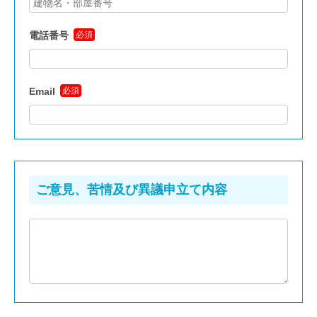
開示請求があった場合、本人の同意が得られた場合、その他
ファシリティセミナー
(ISO 41001)
特別な理由のある場合を除き、利用目的以外の目的のために
環境・品質統合セミナー
(ISO 14001)
(ISO 9001)
自ら利用し、又は第三者に提供いたしません。ただし、統計
電話番号
必須
ITサービスセミナー
(ISO/IEC 20000)
的に処理を施した当サイトのアクセス情報、利用者属性等の
情報については公表することがあります
BCMSセミナー
(ISO 22301)
オンデマンドセミナー
Email
必須
JACOセミナー キャンセル規定
スケジュール
５．安全確保の措置
会場受講のご案内
当社は、収集した情報の漏えい、滅失又はき損の防止その他
オンライン受講
ご案内
ご意見、苦情及び異議申立て内容
収集した情報の適切な管理のために必要な措置を講じます。
Google Analyticsにより収集された利用者の情報は、Google
出張セミナーお見積もり
社のプライバシーポリシーに基づいて管理されます。Google
お問い合わせ
社のプライバシーポリシーは、
こちら
（新しいウィンドウで
開きます）をご覧下さい。なお、Google Analyticsのサービス
JACOネット
ワークサービス
利用による損害については、当社は責任を負わないものとし
ます。
JACOネットワークサービスお申し込み（加入）フォーム
JACOネットワークサービス退会フォーム